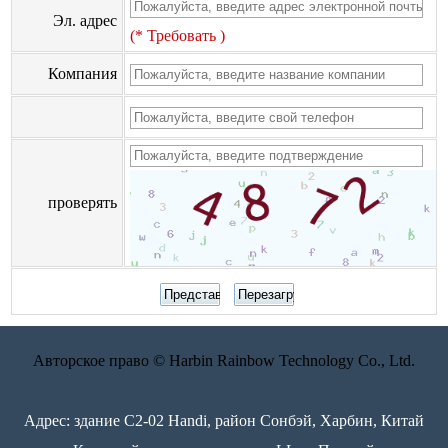
Эл. адрес
(* Требовать )
Компания
проверять
Авторское право © Harbin Rainbow Technology Co., Ltd.
Адрес: здание C2-02 Handi, район Сонбэй, Харбин, Китай