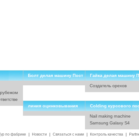
Болт делая машину Пост
Гайка делая машину 
Создатель орехов
авщик
авщик
 рубежом
тветстве
линия оцинковывания
Colding курсового по
Nail making machine
вщиков машины
Samsung Galaxy S4
Тур по фабрике
|
Новости
|
Связаться с нами
|
Контроль качества
|
Partn