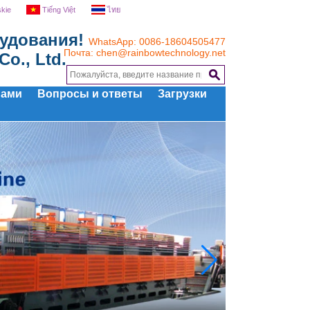
skie
Tiếng Việt
ไทย
удования!
WhatsApp: 0086-18604505477
Почта:
chen@rainbowtechnology.net
o., Ltd.
нами
Вопросы и ответы
Загрузки