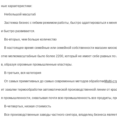
ные характеристики:
Небольшой масштаб
Застежка бизнес с гибким режимом работы, быстро адаптироваться к мен
и быстро развивается.
Во-вторых, чем больше количество
В настоящее время семейные или семейной собственности магазин киоско
отке мелкомасштабные было более 2200, который не имеет себе равных по
в, образуя огромные промышленные кластеры.
В-третьих, вся категория
От самых примитивных до самых современных методов обработки
Multi-с
ит закалки термообработки автоматической производственной линии от крас
я промышленности, охватывая почти всю промышленность все продукты, пр
В-четвертых, низкая стоимость
Все производственные заводы частного сектора, владелец бизнеса являе