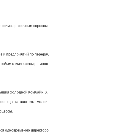
яющимся рыночным спросом,
в и предприятий по перераб
 любым количеством регионо
танция холодной Комбайн
, Х
ного цвета, застежка-молни
оцессы.
тся одновременно директоро