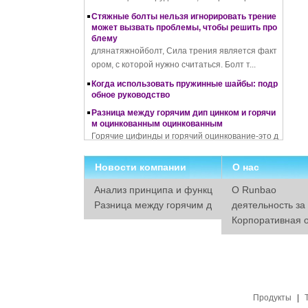
Стяжные болты нельзя игнорировать трение
может вызвать проблемы, чтобы решить про
блему
длянатяжнойболт, Сила трения является факт
ором, с которой нужно считаться. Болт т...
Когда использовать пружинные шайбы: подр
обное руководство
Разница между горячим дип цинком и горячи
м оцинкованным оцинкованным
Горячие цифинды и горячий оцинкование-это д
ва разных процесса для защиты от корро...
Плюсы и минусы холодной и горячей ковки
Новости компании
О нас
Что такое холодная ковка – процесс холодно
й ковки, материалы, использование, преимущ
Анализ принципа и функц
О Runbao
ества и недостатки
ии пружинных шайб
Разница между горячим д
деятельность за
Как работает резьбонакатный станок
ип цинком и горячим оцин
Корпоративная о
Полное руководство по цинкованию: все, что
кованным оцинкованным
нность
вам нужно знать
Как преобразовать потребление природного г
аза в MMBTU
Отношения между природным газом и MMBTU
Продукты
|
Накатка резьбы