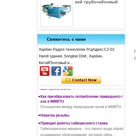
кий трубогибочный
Свяжитесь с нами
Харбин Радуга технологии ЛтдАдрес:С2-02
Что такое холодная ковка – процесс холодно
Handi здания, Songbei Distr., Харбин,
й ковки, материалы, использование, преимущ
КитайПочтовый и...
ества и недостатки
Как работает резьбонакатный станок
Полное руководство по цинкованию: все, что
вам нужно знать
Как преобразовать потребление природного г
аза в MMBTU
Отношения между природным газом и MMBTU
Накатка резьбы
Принцип работы гайкорезного станка
Гайконарезная машина - это своего рода обраб
атывающее оборудование, которое обра...