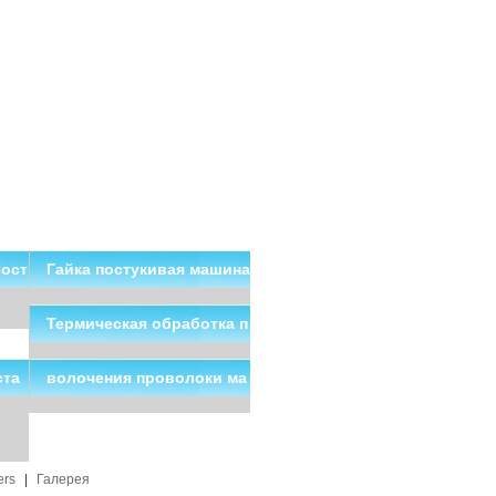
Пост
Гайка постукивая машина
Китай Поставщики
Термическая обработка п
ечи в Китае
ста
волочения проволоки ма
шина
ers
|
Галерея