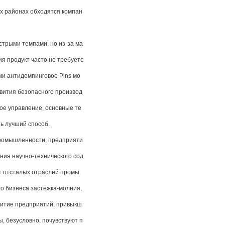
х районах обходятся компан
трыми темпами, но из-за ма
я продукт часто не требуетс
ми антидемпинговое Pins мо
звития безопасного производ
ное управление, основные те
ь лучший способ.
ромышленности, предприяти
ния научно-технического сод
т отсталых отраслей промы
го бизнеса застежка-молния,
витие предприятий, привыкш
ы, безусловно, почувствуют п