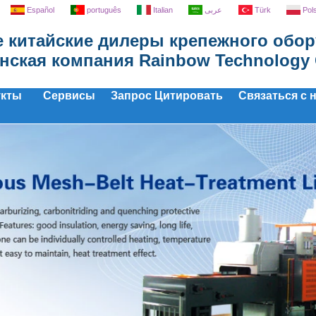
Español
português
Italian
عربى
Türk
Pol
 китайские дилеры крепежного обор
нская компания Rainbow Technology C
укты
Сервисы
Запрос Цитировать
Связаться с 