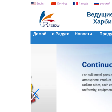
English
简体中文
français
русский
Ведущие
Харби
Домой
о Радуге
Новости
Прод