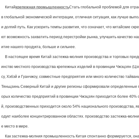
Китай
крепежная промышленность
Стать глобальной проблемой для отра
в глобальной экономической интеграции, отличная ситуация, как лучше выпо
и долгий путь. Как ускорить темпы развития, что означает, что китайские с
ют возможность захватить период перестройки рынка, улучшить качество на
итие нашего продукта, больше и сильнее.
В настоящее время Китай застежка-молния производства и торговых пред
инство местного производства крепежных изделий в провинции Чжэцзян (Цзя
су, Хэбэй и Гуанчжоу, совместные предприятия или много количество тайван
Тяньцзинь Северный Китай и другие регионы сформировали определенные 
орых количество предприятий в провинции Чжэцзян приходится более 40% 
й, производственных приходится около 54% ​​национального производства, 
одукт наиболее концентрированном областях. производство застежка-молни
е место в мире.
Как застежка-молния промышленность Китая спонтанно формируется, она 