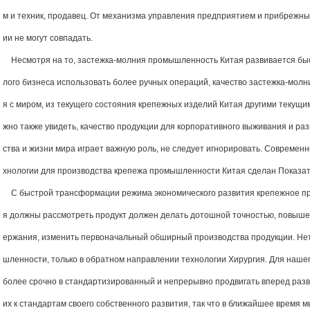
м и техник, продавец. От механизма управления предприятием и прибрежны
ии не могут совпадать.
Несмотря на то, застежка-молния промышленность Китая развивается быс
лого бизнеса использовать более ручных операций, качество застежка-молни
я с миром, из текущего состояния крепежных изделий Китая другими текущи
жно также увидеть, качество продукции для корпоративного выживания и ра
ства и жизни мира играет важную роль, не следует игнорировать. Современ
хнологии для производства крепежа промышленности Китая сделан Показат
С быстрой трансформации режима экономического развития крепежное п
я должны рассмотреть продукт должен делать дотошной точностью, повыше
ержания, изменить первоначальный обширный производства продукции. Не
шленности, только в обратном направлении технологии Хирургия. Для наше
более срочно в стандартизированный и непрерывно продвигать вперед раз
их к стандартам своего собственного развития, так что в ближайшее время м