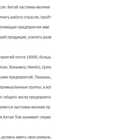
сли. Китай застежка-молния
лнить работу отрасли, пройт
крепляющие предприятия име
шей продукции, усилить разв
приятий почти 10000, больш
син, Вэньчжоу, Нинбо), Цзян
ьских предприятий, Таншань,
промышленные группы, в кот
от общего числа предприяти
является застежка-молния пр
я Китая Том занимает перво
должна иметь свои уникаль