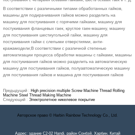
В соответствии с различными типами обработанных гайков,
машины для подирачивания гайков можно разделить на
машину для постукивания с горячими гайками, машину для
постукивания фланцевых гаек, круглое гаек-машину, машину
для постукивания шестиугольной гайки, машину для
постукивания гайки с слепыми отверстиями, анти-
кражамодели;В соответствии с различной степенью
автоматизации процесса обработки машины с гайками, машины
для постукивания гайков можно разделить на автоматическую
машину для постукивания гайков, полуавтоматическую машину
для постукивания гайков и машина для постукивания гайков
Предыдущий :
High precision multiple Screw Machine Thread Rolling
Machine Steel Thread Making Machine
Следующий :
Электролетное никелевое покрытие
Авторское право © Harbin Rainbow Technology Co., Ltd.
Адрес: здание C2-02 Handi, район Сонбэй, Харбин, Китай