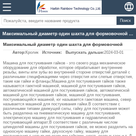
Поиск
Максимальный диаметр один шахта для формовочной гайки 2
Максимальный диаметр один шахта для формовочной
Автор:
Кролик
Источник:
Выпускать дальше:
2024-03-01
гайки 2
Машина для постукивания гайков - это своего рода механическое
оборудование для обработки, которое обрабатывает внутренние
резьбы, винты или зубы во внутренней стороне отверстий деталей с
различными спецификациями через отверстия или слепые отверстия,
такие как гайки и фланцы;Машина для постукивания гайков также
называется гаектной машиной, машиной для постукивания гайков,
автоматической машиной для постукивания гайков, автоматической
машиной для постукивания гайков, машиной для постукивания,
постукивающейся машиной, юг называется гаектовая машина, север
называется машиной для постукивания гайки.В соответствии с
различными типами движущей силы, гайку для постукивания может
быть разделена на пневматическую машину для постукивания,
электрическую машину для постукивания и гидравлический
постукивающий аппарат;В соответствии с различным числом
шпинделей машины для постукивания гайков, ее можно разделить на
одноосную машину гайки, двухосную гайку, машину для
постукивания с четырьмя осевыми гайками, шесть осевых гаек и т. Д.