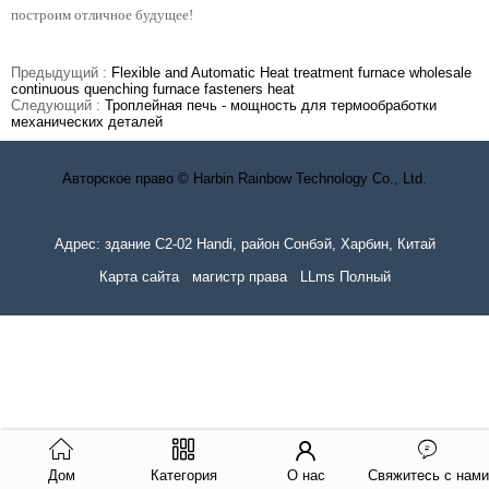
построим отличное будущее!
Предыдущий :
Flexible and Automatic Heat treatment furnace wholesale
continuous quenching furnace fasteners heat
Следующий :
Троплейная печь - мощность для термообработки
механических деталей
Авторское право © Harbin Rainbow Technology Co., Ltd.
Адрес: здание C2-02 Handi, район Сонбэй, Харбин, Китай
Карта сайта
магистр права
LLms Полный
Дом
Категория
О нас
Свяжитесь с нами