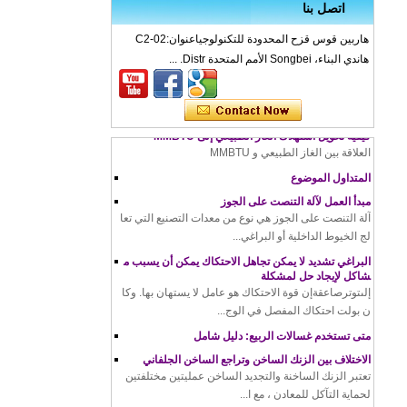
اتصل بنا
ما هو التشكيل على البارد – عملية التشكيل على البارد، ال
هاربين قوس قزح المحدودة للتكنولوجياعنوان:C2-02
مواد، الاستخدامات، المزايا والعيوب
هاندي البناء، Songbei الأمم المتحدة Distr. ...
كيف تعمل ماكينة لف الخيط
الدليل الكامل لطلاء الزنك: كل ما تحتاج إلى معرفته
كيفية تحويل استهلاك الغاز الطبيعي إلى MMBTU
العلاقة بين الغاز الطبيعي و MMBTU
المتداول الموضوع
مبدأ العمل لآلة التنصت على الجوز
آلة التنصت على الجوز هي نوع من معدات التصنيع التي تعا
لج الخيوط الداخلية أو البراغي...
البراغي تشديد لا يمكن تجاهل الاحتكاك يمكن أن يسبب م
شاكل لإيجاد حل لمشكلة
إلىتوترصاعقةإن قوة الاحتكاك هو عامل لا يستهان بها. وكا
ن بولت احتكاك المفصل في الوج...
متى تستخدم غسالات الربيع: دليل شامل
الاختلاف بين الزنك الساخن وتراجع الساخن الجلفاني
تعتبر الزنك الساخنة والتجديد الساخن عمليتين مختلفتين
لحماية التآكل للمعادن ، مع ا...
إيجابيات وسلبيات الطرق الباردة والطرق الساخنة