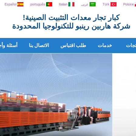
Polskie
Türk
عربى
Italian
português
Español
كبار تجار معدات التثبيت الصينية!
شركة هاربين رينبو للتكنولوجيا المحدودة
تجات
خدمات
طلب اقتباس
الاتصال بنا
أسئلة وأج