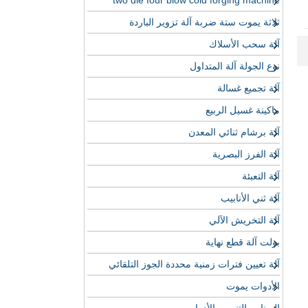
two die four blow cold forging machine
ثلاثة يموت ستة ضربة آلة تزوير الباردة
آلة سحب الأسلاك
نوع الجولة آلة المتداول
آلة تجميع غسالة
ماكينة غسيل الربيع
آلة برشام ثنائي المعدن
آلة الفرز البصرية
آلة التعبئة
آلة ثني الأنابيب
آلة التخريش الآلي
بولت آلة قطع نهاية
آلة تعيين فترات زمنية محددة الجوز التلقائي
الأدوات يموت