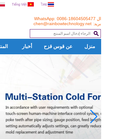
Tiếng Việt
ไทย
ال WhatsApp: 0086-18604505477
بريد:
chen@rainbowtechnology.net
منزل
عن قوس قزح
أخبار
المن