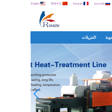
English
简体中文
français
русский
وبة
التنزيلات