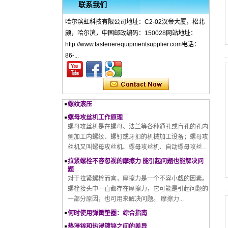
联系我们
哈尔滨虹科技有限公司地址：C2-02汉帝大厦，松北
什么是冷锻 – 冷锻工艺、材料、用途、优点和缺点
颇，哈尔滨，中国邮政编码：150028网站地址：
滚丝机是如何工作的
http://www.fastenerequipmentsupplier.com电话：
镀锌完整指南：您需要知道的一切
86-...
如何将天然气消耗转换为MMBTU
天然气与MMBTU之间的关系
螺纹滚压
螺母攻丝机工作原理
螺母攻丝机是在螺母、法兰等各种通孔或盲孔的孔内
侧加工内螺纹、螺钉或牙扣的机械加工设备；螺母攻
丝机又叫螺母攻丝机、螺母攻丝机、自动螺母攻丝...
拉紧螺栓不容忽视的摩擦力 能引起问题也能解决问
题
对于拉紧螺栓而言，摩擦力是一个不容小觑的因素。
螺栓接头中一直都存在摩擦力，它可能是引起问题的
一部分原因，也可用来解决问题。 摩擦力...
何时使用弹簧垫圈：综合指南
热浸锌和热浸镀锌之间的差异
热浸锌和热浸镀锌是两种用于金属腐蚀保护的过程，