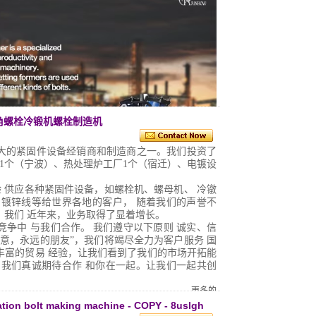
7六角螺栓冷锻机螺栓制造机
大的紧固件设备经销商和制造商之一。我们投资了
1个（宁波）、热处理炉工厂1个（宿迁）、电镀设
验
供应各种紧固件设备，如螺栓机、螺母机、
冷镦
和镀锌线等给世界各地的客户，
随着我们的声誉不
，我们
近年来，业务取得了显着增长。
竞争中
与我们合作。
我们遵守以下原则
诚实、信
生意，永远的朋友”，我们将竭尽全力为客户服务
国
丰富的贸易
经验，让我们看到了我们的市场开拓能
。我们真诚期待合作
和你在一起。让我们一起共创
更多的
tation bolt making machine - COPY - 8uslgh