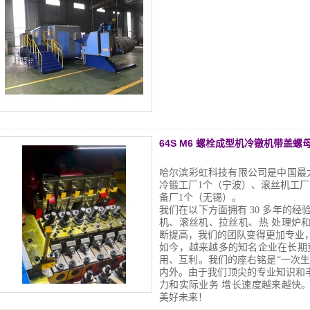
64S M6 螺栓成型机冷镦机带盖螺
哈尔滨彩虹科技有限公司是中国最
冷锻工厂1个（宁波）、滚丝机工厂
备厂1个（无锡）。
我们在以下方面拥有 30 多年的经
机、滚丝机、拉丝机、热
处理炉
断提高，我们的团队变得更加专业
如今，越来越多的知名企业在长期
用、互利。我们的座右铭是“一次
内外。由于我们顶尖的专业知识和
力和实际业务
增长速度越来越快
美好未来！