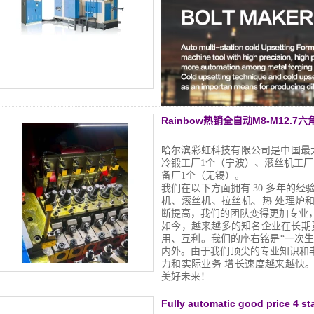
Rainbow热销全自动M8-M12.
哈尔滨彩虹科技有限公司是中国最
冷锻工厂1个（宁波）、滚丝机工厂
备厂1个（无锡）。
我们在以下方面拥有 30 多年的经
机、滚丝机、拉丝机、热
处理炉
断提高，我们的团队变得更加专业
如今，越来越多的知名企业在长期
用、互利。我们的座右铭是“一次
内外。由于我们顶尖的专业知识和
力和实际业务
增长速度越来越快
美好未来！
Fully automatic good price 4 s