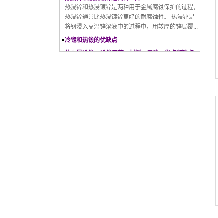
热浸锌通常比热浸镀锌更好的耐腐蚀性。 热浸锌是
将钢浸入高温锌溶液中的过程中，用较厚的锌层覆...
冷锻和热锻的优缺点
什么是冷锻 – 冷锻工艺、材料、用途、优点和缺点
滚丝机是如何工作的
镀锌完整指南：您需要知道的一切
如何将天然气消耗转换为MMBTU
天然气与MMBTU之间的关系
螺纹滚压
螺母攻丝机工作原理
螺母攻丝机是在螺母、法兰等各种通孔或盲孔的孔内
侧加工内螺纹、螺钉或牙扣的机械加工设备；螺母攻
丝机又叫螺母攻丝机、螺母攻丝机、自动螺母攻丝...
拉紧螺栓不容忽视的摩擦力 能引起问题也能解决问
题
对于拉紧螺栓而言，摩擦力是一个不容小觑的因素。
螺栓接头中一直都存在摩擦力，它可能是引起问题的
一部分原因，也可用来解决问题。 摩擦力...
何时使用弹簧垫圈：综合指南
热浸锌和热浸镀锌之间的差异