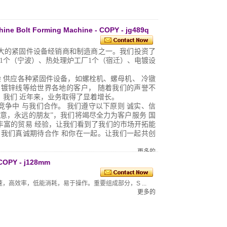
单位
RBF-65S
RBF-85S
RBF-1
千克
43,000
85,000
98,000
毫米
8
10
12
hine Bolt Forming Machine - COPY - jg489q
毫米
95
100
133
件/分钟
120-200
95-160
90-150
大的紧固件设备经销商和制造商之一。我们投资了
毫米
15
26
20
1个（宁波）、热处理炉工厂1个（宿迁）、电镀设
毫米
80
85
110
毫米
136
140
190
验
供应各种紧固件设备，如螺栓机、螺母机、
冷镦
千瓦
15
22
30
和镀锌线等给世界各地的客户，
随着我们的声誉不
毫米
30*45L
35*62L
45*59
，我们
近年来，业务取得了显着增长。
竞争中
与我们合作。
我们遵守以下原则
诚实、信
毫米
40*90L
45*115L
53*11
生意，永远的朋友”，我们将竭尽全力为客户服务
国
毫米
50*110L
60*120L
75*13
丰富的贸易
经验，让我们看到了我们的市场开拓能
毫米
60
80
94
。我们真诚期待合作
和你在一起。让我们一起共创
公斤
11,000
17,000
20,000
毫米
3-6
5-8
6-10
更多的
毫米
10-75
15-75
15-100
 COPY - j128mm
更多的
速，高效率，低能消耗，易于操作。重要组成部分，S ...
更多的