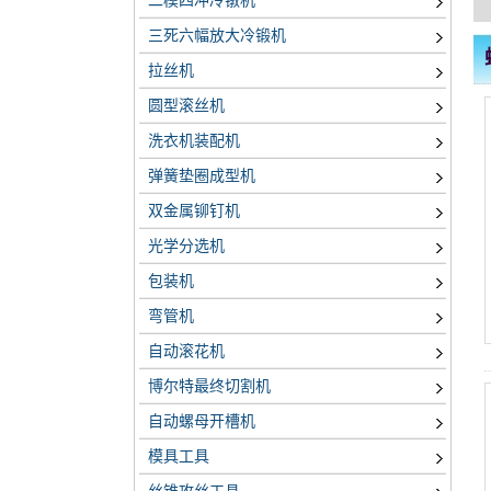
二模四冲冷镦机
三死六幅放大冷锻机
拉丝机
圆型滚丝机
洗衣机装配机
弹簧垫圈成型机
双金属铆钉机
光学分选机
包装机
弯管机
自动滚花机
博尔特最终切割机
自动螺母开槽机
模具工具