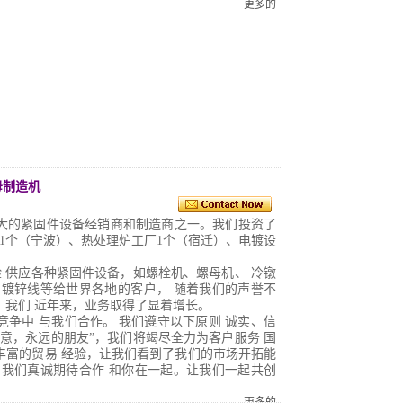
更多的
母制造机
大的紧固件设备经销商和制造商之一。我们投资了
1个（宁波）、热处理炉工厂1个（宿迁）、电镀设
验
供应各种紧固件设备，如螺栓机、螺母机、
冷镦
和镀锌线等给世界各地的客户，
随着我们的声誉不
，我们
近年来，业务取得了显着增长。
竞争中
与我们合作。
我们遵守以下原则
诚实、信
生意，永远的朋友”，我们将竭尽全力为客户服务
国
丰富的贸易
经验，让我们看到了我们的市场开拓能
。我们真诚期待合作
和你在一起。让我们一起共创
更多的