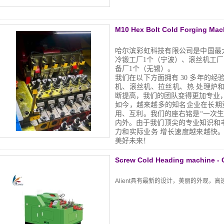
型号
锻造力
最大切断直径
M10 Hex Bolt Cold Forging Mac
最大切断长度
速度范围
哈尔滨彩虹科技有限公司是中国最
P.K.O 行程
冷锻工厂1个（宁波）、滚丝机工厂
K.O行程
备厂1个（无锡）。
主滑块行程
我们在以下方面拥有 30 多年的经
主电机
机、滚丝机、拉丝机、热
处理炉
切断模具尺寸
断提高，我们的团队变得更加专业
如今，越来越多的知名企业在长期
冲模尺寸
用、互利。我们的座右铭是“一次
主要模具尺寸
内外。由于我们顶尖的专业知识和
模具间距
力和实际业务
增长速度越来越快
主要重量
美好未来！
普通螺栓尺寸
毛坯柄长
Screw Cold Heading machine -
Alient具有最新的设计，美丽的外观，高