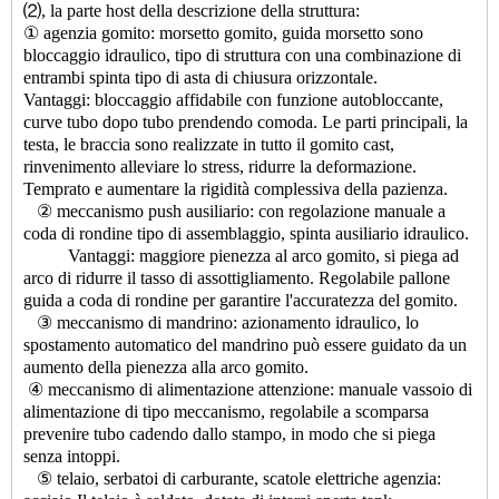
⑵, la parte host della descrizione della struttura:
① agenzia gomito: morsetto gomito, guida morsetto sono
bloccaggio idraulico, tipo di struttura con una combinazione di
entrambi spinta tipo di asta di chiusura orizzontale.
Vantaggi: bloccaggio affidabile con funzione autobloccante,
curve tubo dopo tubo prendendo comoda. Le parti principali, la
testa, le braccia sono realizzate in tutto il gomito cast,
rinvenimento alleviare lo stress, ridurre la deformazione.
Temprato e aumentare la rigidità complessiva della pazienza.
② meccanismo push ausiliario: con regolazione manuale a
coda di rondine tipo di assemblaggio, spinta ausiliario idraulico.
Vantaggi: maggiore pienezza al arco gomito, si piega ad
arco di ridurre il tasso di assottigliamento. Regolabile pallone
guida a coda di rondine per garantire l'accuratezza del gomito.
③ meccanismo di mandrino: azionamento idraulico, lo
spostamento automatico del mandrino può essere guidato da un
aumento della pienezza alla arco gomito.
④ meccanismo di alimentazione attenzione: manuale vassoio di
alimentazione di tipo meccanismo, regolabile a scomparsa
prevenire tubo cadendo dallo stampo, in modo che si piega
senza intoppi.
⑤ telaio, serbatoi di carburante, scatole elettriche agenzia: