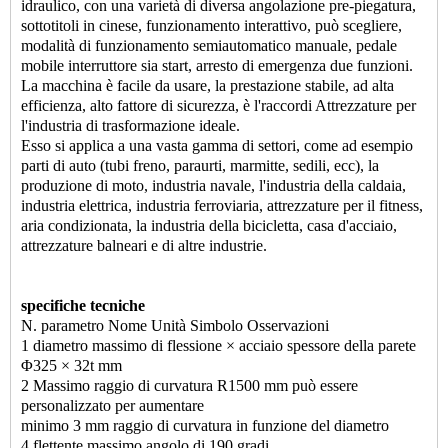
idraulico, con una varietà di diversa angolazione pre-piegatura,
sottotitoli in cinese, funzionamento interattivo, può scegliere,
modalità di funzionamento semiautomatico manuale, pedale
mobile interruttore sia start, arresto di emergenza due funzioni.
La macchina è facile da usare, la prestazione stabile, ad alta
efficienza, alto fattore di sicurezza, è l'raccordi Attrezzature per
l'industria di trasformazione ideale.
Esso si applica a una vasta gamma di settori, come ad esempio
parti di auto (tubi freno, paraurti, marmitte, sedili, ecc), la
produzione di moto, industria navale, l'industria della caldaia,
industria elettrica, industria ferroviaria, attrezzature per il fitness,
aria condizionata, la industria della bicicletta, casa d'acciaio,
attrezzature balneari e di altre industrie.
specifiche tecniche
N. parametro Nome Unità Simbolo Osservazioni
1 diametro massimo di flessione × acciaio spessore della parete
Φ325 × 32t mm
2 Massimo raggio di curvatura R1500 mm può essere
personalizzato per aumentare
minimo 3 mm raggio di curvatura in funzione del diametro
4 flettente massimo angolo di 190 gradi