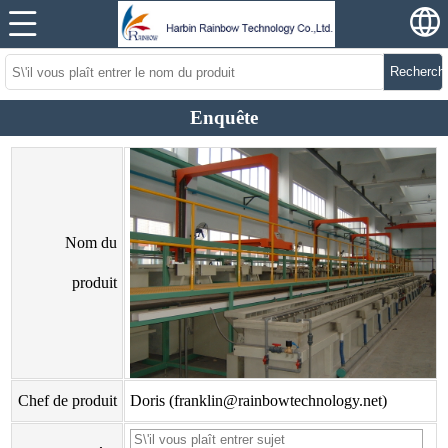
Recherch
Enquête
Nom du
produit
Chef de produit
Doris (franklin@rainbowtechnology.net)