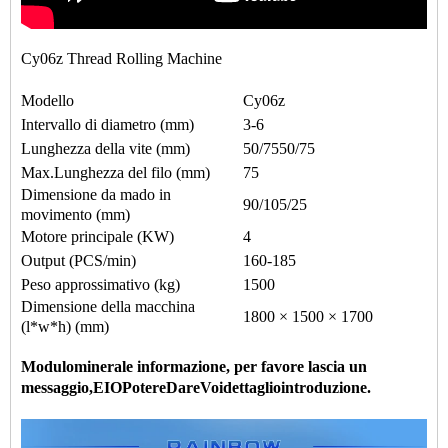
Cy06z Thread Rolling Machine
Modello
Cy06z
Intervallo di diametro (mm)
3-6
Lunghezza della vite (mm)
50/75
50/75
Max.Lunghezza del filo (mm)
75
Dimensione da mado in
90/105/25
movimento (mm)
Motore principale (KW)
4
Output (PCS/min)
160-185
Peso approssimativo (kg)
1500
Dimensione della macchina
1800 × 1500 × 1700
(l*w*h) (mm)
Modulo
minerale 
informazione
, 
per favore lascia un 
messaggio,
E
IO
Potere
Dare
Voi
dettaglio
introduzione.