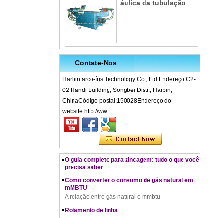
áulica da tubulação
Contate-Nos
Harbin arco-íris Technology Co., Ltd.Endereço:C2-
02 Handi Building, Songbei Distr., Harbin,
ChinaCódigo postal:150028Endereço do
O que é forjamento a frio – Processo de forjame
nto a frio, materiais, usos, vantagens e desvanta
website:http://ww...
gens
Como funciona uma máquina laminadora de linh
a
O guia completo para zincagem: tudo o que você
precisa saber
Como converter o consumo de gás natural em
mMBTU
A relação entre gás natural e mmbtu
Rolamento de linha
Princípio de funcionamento da máquina de bater