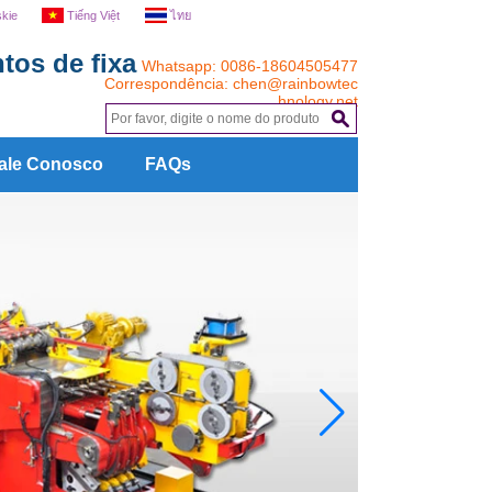
skie
Tiếng Việt
ไทย
tos de fixa
Whatsapp: 0086-18604505477
Correspondência:
chen@rainbowtec
hnology.net
.
ale Conosco
FAQs