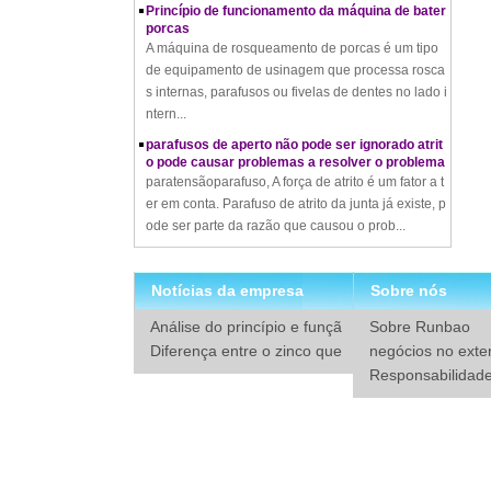
porcas
A máquina de rosqueamento de porcas é um tipo
de equipamento de usinagem que processa rosca
s internas, parafusos ou fivelas de dentes no lado i
ntern...
parafusos de aperto não pode ser ignorado atrit
o pode causar problemas a resolver o problema
paratensãoparafuso, A força de atrito é um fator a t
er em conta. Parafuso de atrito da junta já existe, p
ode ser parte da razão que causou o prob...
Quando usar arruelas de pressão: um guia com
pleto
Diferença entre o zinco quente e a galvanização
Notícias da empresa
Sobre nós
a quente
A galvanização de zinco e picado quente de merg
Análise do princípio e funçã
Sobre Runbao
ulho a quente são dois processos diferentes para
o das lavadoras de mola
Diferença entre o zinco que
negócios no exter
a proteção contra corrosão dos metais, com zinc
nte e a galvanização a que
Responsabilidade
o...
nte
va
Prós e contras do forjamento a frio e do forjame
nto a quente
O que é forjamento a frio – Processo de forjame
nto a frio, materiais, usos, vantagens e desvanta