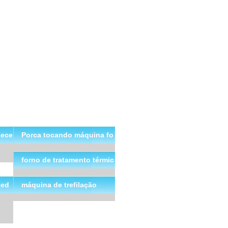
nece
Porca tocando máquina fo
rnecedores de China
forno de tratamento térmic
o na China
ced
máquina de trefilação