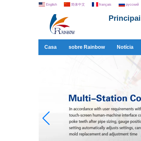
English
简体中文
français
русский
Principa
Casa
sobre Rainbow
Notícia
De download