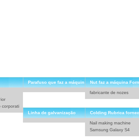
Parafuso que faz a máquin
Nut faz a máquina For
fabricante de nozes
a Fornecedor
dor
ior
 corporati
Linha de galvanização
Colding Rubrica forne
Nail making machine
ores de máquinas
Samsung Galaxy S4