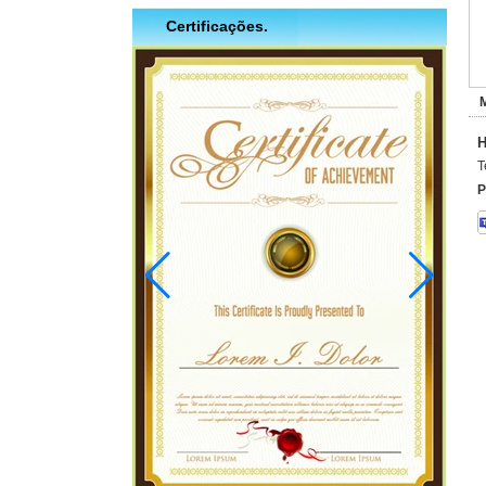
Certificações.
H
T
P