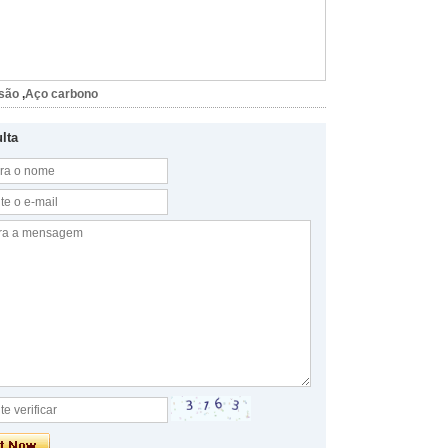
isão
,
Aço carbono
lta