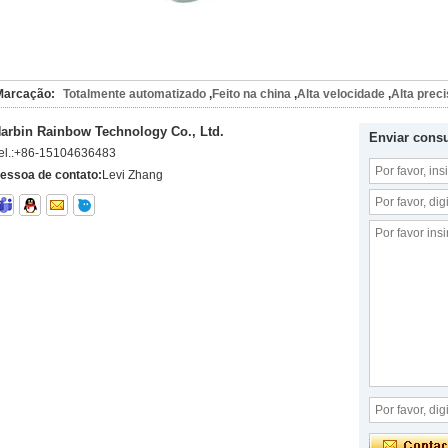
Marcação:
Totalmente automatizado
,
Feito na china
,
Alta velocidade
,
Alta prec
arbin Rainbow Technology Co., Ltd.
Enviar consu
el.:
+86-15104636483
essoa de contato:
Levi Zhang