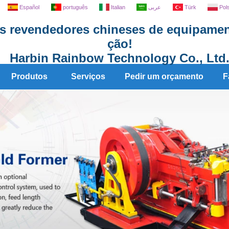
Español
português
Italian
عربى
Türk
Pol
is revendedores chineses de equipamen
ção!
Harbin Rainbow Technology Co., Ltd
Produtos
Serviços
Pedir um orçamento
F