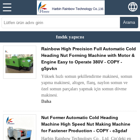
Arama
fındık yapıcısı
Rainbow High Precision Full Automatic Cold
Heading Nut Forming Machine with Motor &
Engine Easy to Operate 380V - COPY -
g5pvkn
Yüksek hızlı somun şekillendirme makinesi, somun
yapma makinesi, altıgen, flanş, naylon somun ve
özel somun parçaları yapmak için somun dövme
makinesi.
Daha
Nut Former Automatic Cold Heading
Machine High Speed Nut Making Machine
for Fastener Production - COPY - c3gdaf
Harbin Rainbow Technology Co., Ltd, Çin'deki en