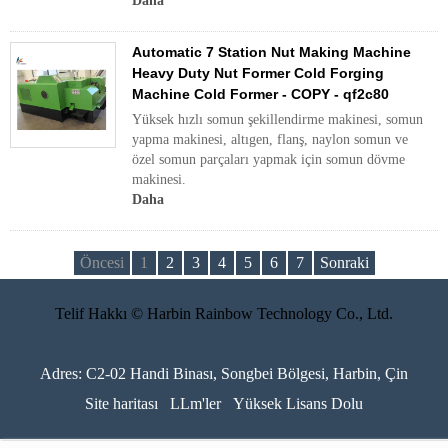
Daha
Automatic 7 Station Nut Making Machine
Heavy Duty Nut Former Cold Forging
Machine Cold Former - COPY - qf2c80
Yüksek hızlı somun şekillendirme makinesi, somun
yapma makinesi, altıgen, flanş, naylon somun ve
özel somun parçaları yapmak için somun dövme
makinesi.
Daha
Öncesi
1
2
3
4
5
6
7
Sonraki
Telif Hakkı © Harbin Rainbow Technology Co., Ltd.
Adres: C2-02 Handi Binası, Songbei Bölgesi, Harbin, Çin
Site haritası
LLm'ler
Yüksek Lisans Dolu