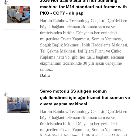
2026 Hot Sale 6 Station nut punching
machine for M14 standard nut former with
PKO - COPY - dhipap
Harbin Rainbow Technology Co., Ltd, Çin'deki en
büyük bağlantı elemanı ekipmanı satıcısı ve
üreticisinden biridir. Dünyanın her yerindeki
müşterilere Cıvata Yapımcısı, Somun Yapımcısı,
Soğuk Başlık Makinesi, İplik Haddeleme Makinesi,
Tel Çekme Makinesi, Isıl İşlem Fırını ve Çinko
Kaplama hattı vb. gibi her türlü bağlantı elemanı
ekipmanının tedarikinde 30 yılı aşkın deneyime
sahibiz.
Daha
Servo motorlu SS altıgen somun
şekillendirme için ağır hizmet tipi somun ve
cıvata yapma makinesi
Harbin Rainbow Technology Co., Ltd, Çin'deki en
büyük bağlantı elemanı ekipmanı satıcısı ve
üreticisinden biridir. Dünyanın her yerindeki
müşterilere Cıvata Yapımcısı, Somun Yapımcısı,
Soğuk Başlık Makinesi, İplik Haddeleme Makinesi,