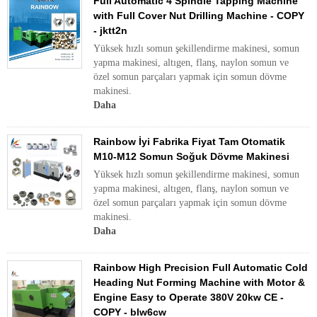
Full Automatic 4 Spindle Tapping Machine
with Full Cover Nut Drilling Machine - COPY
- jktt2n
Yüksek hızlı somun şekillendirme makinesi, somun
yapma makinesi, altıgen, flanş, naylon somun ve
özel somun parçaları yapmak için somun dövme
makinesi.
Daha
Rainbow İyi Fabrika Fiyat Tam Otomatik
M10-M12 Somun Soğuk Dövme Makinesi
Yüksek hızlı somun şekillendirme makinesi, somun
yapma makinesi, altıgen, flanş, naylon somun ve
özel somun parçaları yapmak için somun dövme
makinesi.
Daha
Rainbow High Precision Full Automatic Cold
Heading Nut Forming Machine with Motor &
Engine Easy to Operate 380V 20kw CE -
COPY - blw6cw