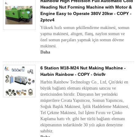
Rainbow High Precision Full Automatic Cold
Heading Nut Forming Machine with Motor &
Engine Easy to Operate 380V 20kw - COPY -
2ptcv4
Yüksek hızlı somun şekillendirme makinesi, somun
yapma makinesi, altıgen, flanş, naylon somun ve
özel somun parçaları yapmak için somun dövme
makinesi.
Daha
6 Station M18-M24 Nut Making Machine -
Harbin Rainbow - COPY - 0rio9r
Harbin Rainbow Technology Co., Ltd, Çin'deki en
büyük bağlantı elemanı ekipmanı satıcısı ve
üreticisinden biridir. Dünyanın her yerindeki
müşterilere Cıvata Yapımcısı, Somun Yapımcısı,
Soğuk Başlık Makinesi, İplik Haddeleme Makinesi,
Tel Çekme Makinesi, Isıl İşlem Fırını ve Çinko
Kaplama hattı vb. gibi her türlü bağlantı elemanı
ekipmanının tedarikinde 30 yılı aşkın deneyime
sahibiz.