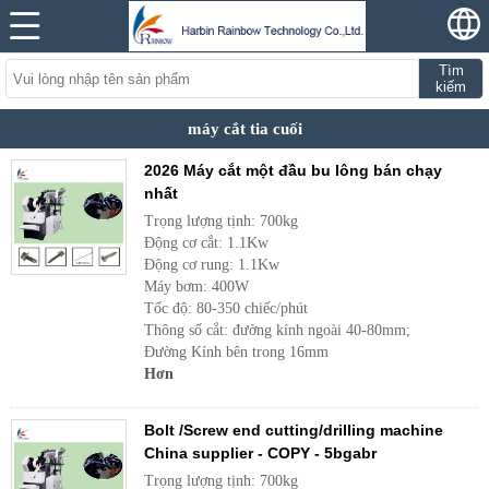
Tìm
kiếm
máy cắt tia cuối
2026 Máy cắt một đầu bu lông bán chạy
nhất
Trọng lượng tịnh: 700kg
Động cơ cắt: 1.1Kw
Động cơ rung: 1.1Kw
Máy bơm: 400W
Tốc độ: 80-350 chiếc/phút
Thông số cắt: đường kính ngoài 40-80mm;
Đường Kính bên trong 16mm
Hơn
Bolt /Screw end cutting/drilling machine
China supplier - COPY - 5bgabr
Trọng lượng tịnh: 700kg