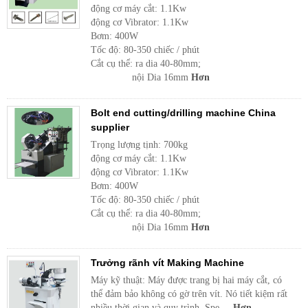
động cơ máy cắt: 1.1Kw
động cơ Vibrator: 1.1Kw
Bơm: 400W
Tốc độ: 80-350 chiếc / phút
Cắt cụ thể: ra dia 40-80mm;
nội Dia 16mm
Hơn
Bolt end cutting/drilling machine China
supplier
Trọng lượng tịnh: 700kg
động cơ máy cắt: 1.1Kw
động cơ Vibrator: 1.1Kw
Bơm: 400W
Tốc độ: 80-350 chiếc / phút
Cắt cụ thể: ra dia 40-80mm;
nội Dia 16mm
Hơn
Trưởng rãnh vít Making Machine
Máy kỹ thuật: Máy được trang bị hai máy cắt, có
thể đảm bảo không có gờ trên vít. Nó tiết kiệm rất
nhiều thời gian và quy trình. Spe ...
Hơn