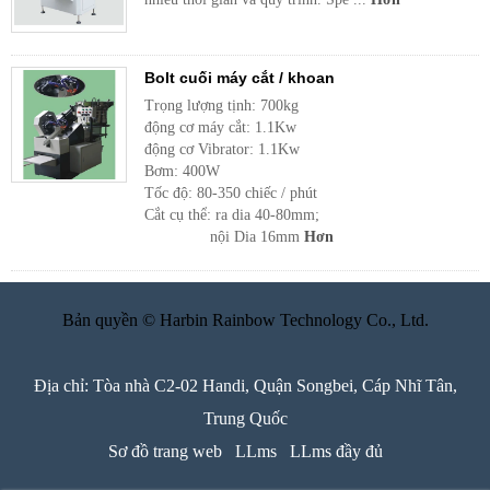
Bolt cuối máy cắt / khoan
Trọng lượng tịnh: 700kg
động cơ máy cắt: 1.1Kw
động cơ Vibrator: 1.1Kw
Bơm: 400W
Tốc độ: 80-350 chiếc / phút
Cắt cụ thể: ra dia 40-80mm;
nội Dia 16mm
Hơn
Bản quyền © Harbin Rainbow Technology Co., Ltd.
Địa chỉ: Tòa nhà C2-02 Handi, Quận Songbei, Cáp Nhĩ Tân,
Trung Quốc
Sơ đồ trang web
LLms
LLms đầy đủ