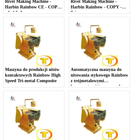
Rivet Making Machine -
Rivet Making Machine -
Harbin Rainbow CE - COPY
Harbin Rainbow - COPY -
- 6wh5o3
7eiarm
Maszyna do produkcji nitów
Automatyczna maszyna do
kontaktowych Rainbow High
nitowania stykowego Rainbow
Speed ​​Tri-metal Composite
z trójmetalowymi
kompozytami / maszyna do
spęczania na zimno