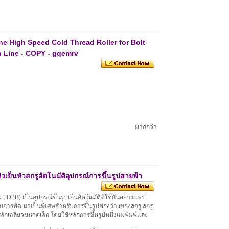
ne High Speed Cold Thread Roller for Bolt
n Line - COPY - gqemrv
มากกว่า
หัวเย็นหัวสกรูอัตโนมัติอุปกรณ์การขึ้นรูปสายฟ้า
็น 1D2B) เป็นอุปกรณ์ขึ้นรูปเย็นอัตโนมัติที่ใช้กันอย่างแพร่
รับการพัฒนาเป็นพิเศษสำหรับการขึ้นรูปช่องว่างของสกรู สกรู
ลักเกลียวขนาดเล็ก โดยใช้หลักการขึ้นรูปหนึ่งแม่พิมพ์และ