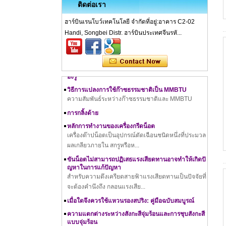
ติดต่อเรา
ฮาร์บินเรนโบว์เทคโนโลยี จำกัดที่อยู่:อาคาร C2-02
การตีขึ้นรูปเย็นคืออะไร – กระบวนการตีขึ้นรูปเย็น วัสดุ
การใช้ ข้อดี และข้อเสีย
Handi, Songbei Distr. ฮาร์บินประเทศจีนรหั...
เครื่องรีดเกลียวทำงานอย่างไร
คู่มือฉบับสมบูรณ์เกี่ยวกับการชุบสังกะสี: ทั้งหมดที่คุณต้
องรู้
วิธีการแปลงการใช้ก๊าซธรรมชาติเป็น MMBTU
ความสัมพันธ์ระหว่างก๊าซธรรมชาติและ MMBTU
การกลิ้งด้าย
หลักการทำงานของเครื่องกรีดน็อต
เครื่องต๊าปน็อตเป็นอุปกรณ์ตัดเฉือนชนิดหนึ่งที่ประมวล
ผลเกลียวภายใน สกรูหรือห...
ขัน​​น็อตไม่สามารถปฏิเสธแรงเสียดทานอาจทำให้เกิดปั
ญหาในการแก้ปัญหา
สำหรับความตึงเครียดสายฟ้าแรงเสียดทานเป็นปัจจัยที่
จะต้องคำนึงถึง กลอนแรงเสีย...
เมื่อใดจึงควรใช้แหวนรองสปริง: คู่มือฉบับสมบูรณ์
ความแตกต่างระหว่างสังกะสีจุ่มร้อนและการชุบสังกะสี
แบบจุ่มร้อน
สังกะสีจุ่มร้อนและการชุบสังกะสีแบบจุ่มร้อนเป็นสองกร