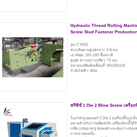
Hydraulic Thread Rolling Machi
Screw Stud Fastener Productio
รุ่น: CY06Z
ช่วงเส้นผ่านศูนย์กลาง: 3-6 มม
เอาท์พุต: 165-185 ชิ้น/นาที
สูงสุด ความยาวเกลียว: 75 มม
ขนาดแม่พิมพ์เคลื่อนที่: 90x105x25
กำลังไฟฟ้า: 4Kw
พรีซิชั่ 1 Die 2 Blow Screw เครื่อง
โบลว์สกรูเฮดเดอร์ 1 Die 2 (เครื่องขึ้นรูปเย
หลายสำหรับการผลิตสปริง เครื่องจักรนี้ได้
เกลียวปล่อย สกรู drywall และช่องว่างของส
การเป่าสองครั้ง