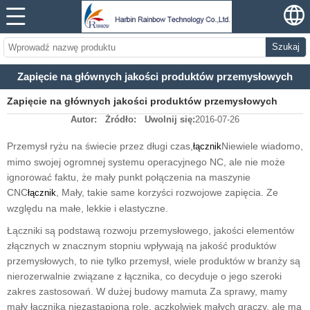
Szukaj
Zapięcie na głównych jakości produktów przemysłowych
Zapięcie na głównych jakości produktów przemysłowych
Autor:
Źródło:
Uwolnij się:
2016-07-26
Przemysł ryżu na świecie przez długi czas,
Niewiele wiadomo,
łącznik
mimo swojej ogromnej systemu operacyjnego NC, ale nie może
ignorować faktu, że mały punkt połączenia na maszynie
CNC
, Mały, takie same korzyści rozwojowe zapięcia. Ze
łącznik
względu na małe, lekkie i elastyczne.
Łączniki są podstawą rozwoju przemysłowego, jakości elementów
złącznych w znacznym stopniu wpływają na jakość produktów
przemysłowych, to nie tylko przemysł, wiele produktów w branży są
nierozerwalnie związane z łącznika, co decyduje o jego szeroki
zakres zastosowań. W dużej budowy mamuta Za sprawy, mamy
mały łącznika niezastąpioną rolę, aczkolwiek małych graczy, ale ma